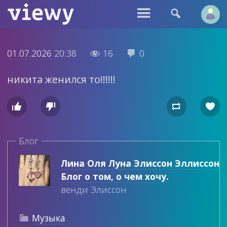


01.07.2026
20:38
16
0


никита женился то!!!!!!




Блог
Лина Оля Луна Элиссон Эллиссон
Блог о том, о чем хочу.
венди Элиссон
Музыка
