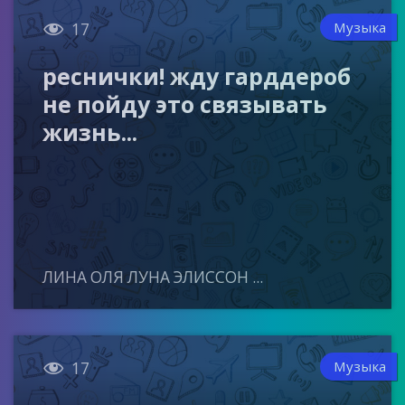

Музыка
17
реснички! жду гарддероб
не пойду это связывать
жизнь...
ЛИНА ОЛЯ ЛУНА ЭЛИССОН ...

Музыка
17