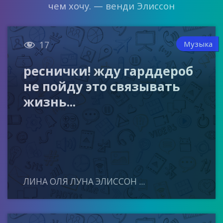
чем хочу. — венди Элиссон

Музыка
17
реснички! жду гарддероб
не пойду это связывать
жизнь...
ЛИНА ОЛЯ ЛУНА ЭЛИССОН ...