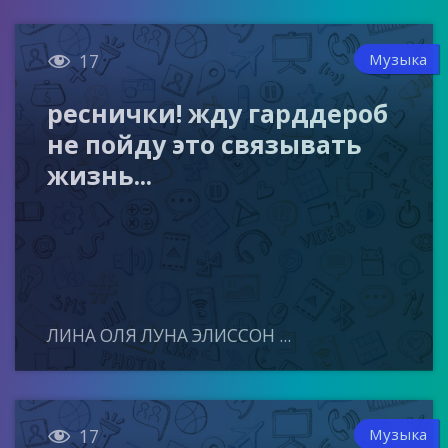

Музыка
17
реснички! жду гарддероб
не пойду это связывать
жизнь...
ЛИНА ОЛЯ ЛУНА ЭЛИССОН ...

Музыка
17