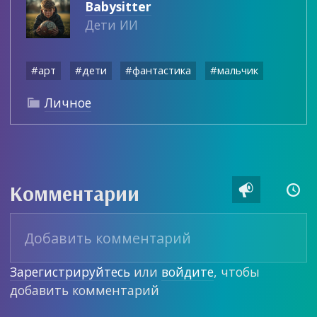
Babysitter
Дети ИИ
#арт
#дети
#фантастика
#мальчик
Личное

Комментарии


Зарегистрируйтесь
или
войдите
, чтобы
добавить комментарий