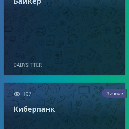
Байкер
BABYSITTER

Личное
197
Киберпанк