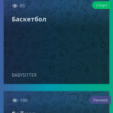

Спорт
85
Баскетбол
BABYSITTER

Личное
199