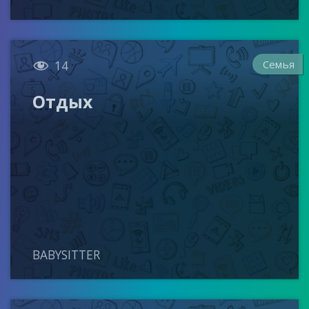

Семья
14
Отдых
BABYSITTER