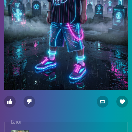




Блог