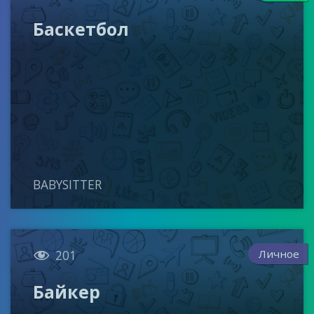
Баскетбол
BABYSITTER

Личное
201
Байкер