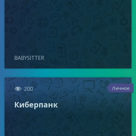
BABYSITTER

Личное
200
Киберпанк