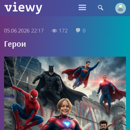


05.06.2026
22:17
172
0


Герои