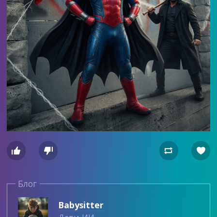




Блог
Babysitter