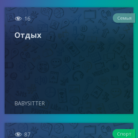

Семья
16
Отдых
BABYSITTER

Спорт
87