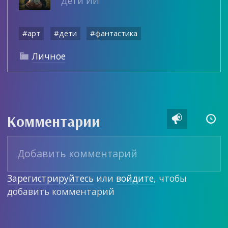
Дети ИИ
#арт
#дети
#фантастика
Личное

Комментарии


Зарегистрируйтесь
или
войдите
, чтобы
добавить комментарий