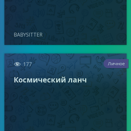
BABYSITTER

Личное
177
Космический ланч