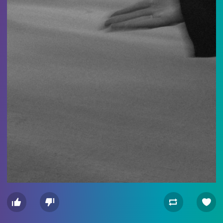



