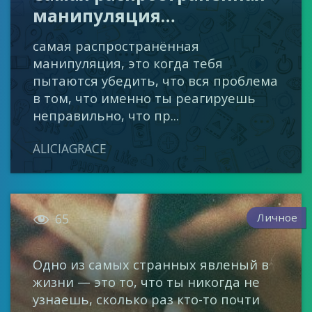
манипуляция…
самая распространённая
манипуляция, это когда тебя
пытаются убедить, что вся проблема
в том, что именно ты реагируешь
неправильно, что пр...
ALICIAGRACE

Личное
65
Одно из самых странных явленый в
жизни — это то, что ты никогда не
узнаешь, сколько раз кто-то почти