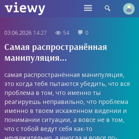


03.06.2026
14:27
54
0


Самая распространённая
манипуляция…
самая распространённая манипуляция,
это когда тебя пытаются убедить, что вся
проблема в том, что именно ты
реагируешь неправильно, что проблема
именно в твоем искаженном видении и
понимании ситуации, а вовсе не в том,
что с тобой ведут себя как-то
неуважительно, а иногда и вовсе по-