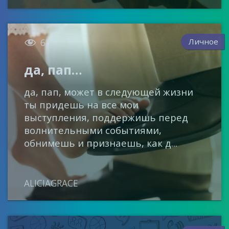

Личное
63
да, пап…
да, пап, может в следующей жизни
ты придешь на все мои
выступления, поддержишь перед
волнительными событиями,
обнимешь и признаешь, как д...
ALICIAGRACE