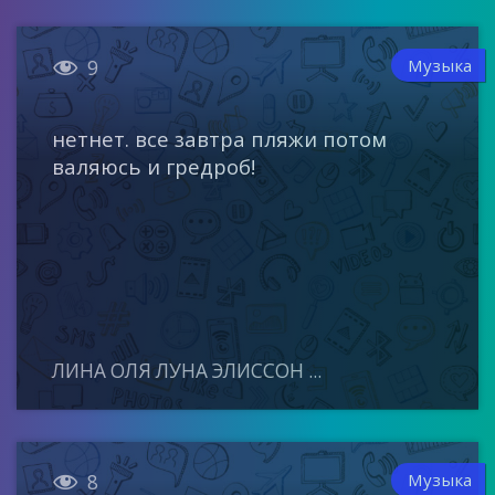

Музыка
9
нетнет. все завтра пляжи потом
валяюсь и гредроб!
ЛИНА ОЛЯ ЛУНА ЭЛИССОН ...

Музыка
8