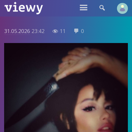


31.05.2026
23:42
11
0

