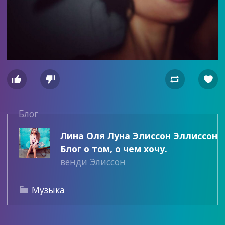




Блог
Лина Оля Луна Элиссон Эллиссон
Блог о том, о чем хочу.
венди Элиссон
Музыка
