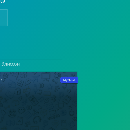

и Элиссон
17
Музыка