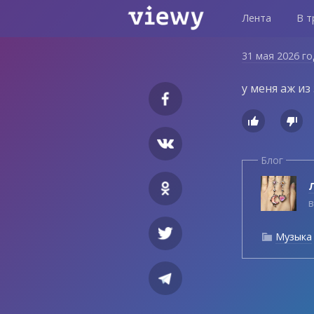
Лента
В т
31 мая 2026 г
у меня аж из


Блог
Л
в
Музыка
