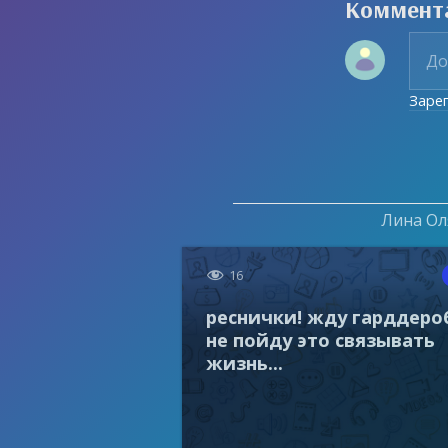
Коммент
Заре
Лина Оля

16
реснички! жду гарддеро
не пойду это связывать
жизнь...