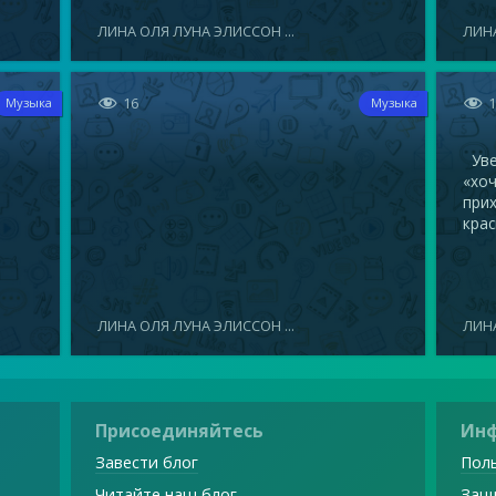
ЛИНА ОЛЯ ЛУНА ЭЛИССОН ...
ЛИНА


16
Музыка
Музыка
Увел
«хоч
прих
крас
ЛИНА ОЛЯ ЛУНА ЭЛИССОН ...
ЛИНА
Присоединяйтесь
Ин
Завести блог
Поль
Читайте наш блог
Защ