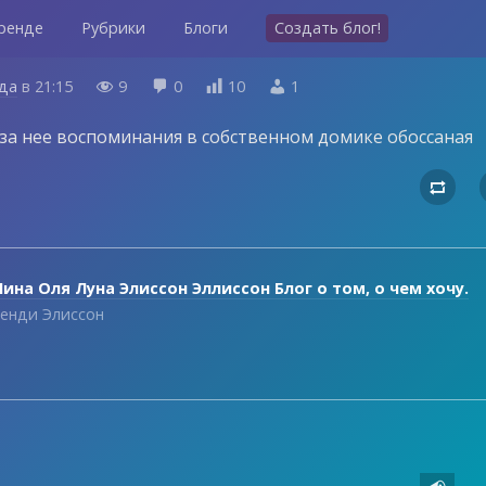
ренде
Рубрики
Блоги
Создать блог!
ода
в
21:15
9
0
10
1




 за нее воспоминания в собственном домике обоссаная

ина Оля Луна Элиссон Эллиссон Блог о том, о чем хочу.
енди Элиссон