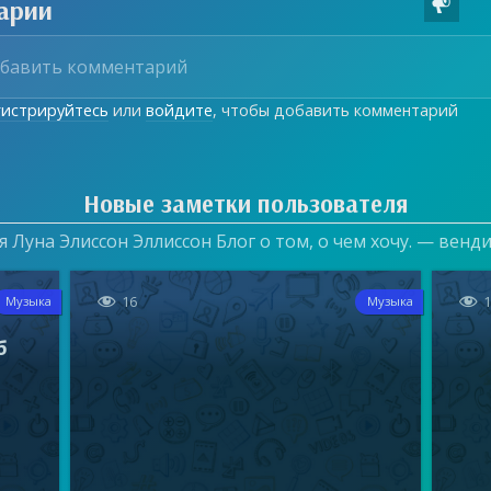
арии

гистрируйтесь
или
войдите
, чтобы добавить комментарий
Новые заметки пользователя
 Луна Элиссон Эллиссон Блог о том, о чем хочу. — венд


16
Музыка
Музыка
б