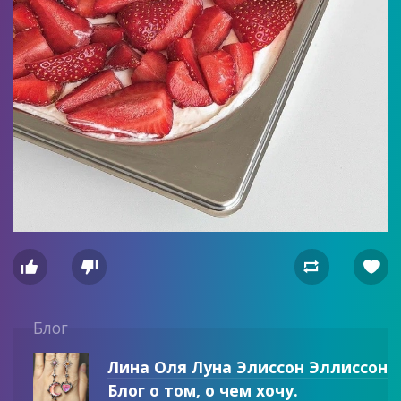




Блог
Лина Оля Луна Элиссон Эллиссон
Блог о том, о чем хочу.