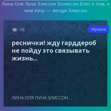
Лина Оля Луна Элиссон Эллиссон Блог о том, о
чем хочу. — венди Элиссон

Музыка
16
реснички! жду гарддероб
не пойду это связывать
жизнь...
ЛИНА ОЛЯ ЛУНА ЭЛИССОН ...