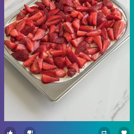



