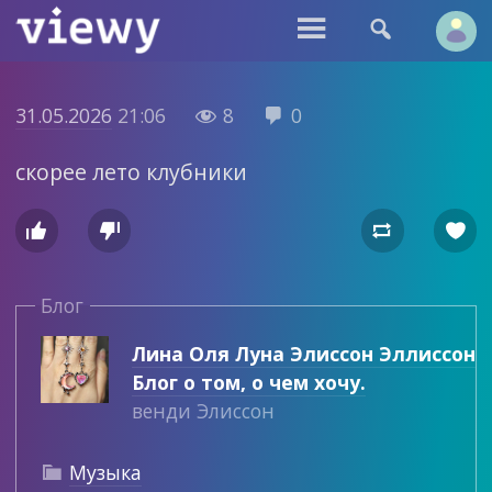


31.05.2026
21:06
8
0


скорее лето клубники




Блог
Лина Оля Луна Элиссон Эллиссон
Блог о том, о чем хочу.
венди Элиссон
Музыка
