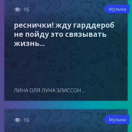

Музыка
16
реснички! жду гарддероб
не пойду это связывать
жизнь...
ЛИНА ОЛЯ ЛУНА ЭЛИССОН ...

Музыка
16