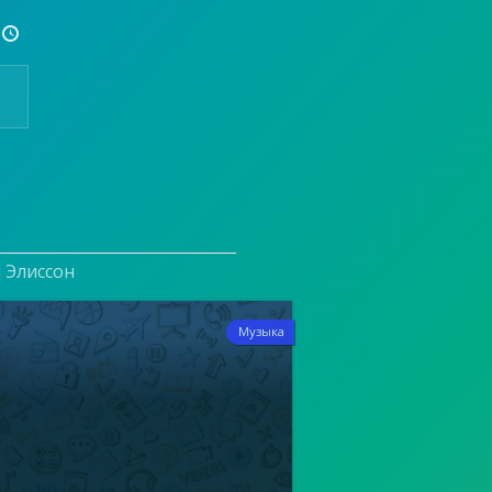

и Элиссон
4
Музыка