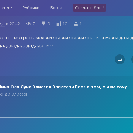
ренде
Рубрики
Блоги
Создать блог!
ода
в
20:42
7
0
10
1




се посмотреть моя жизни жизни жизнь своя моя и да и 
 дададададададада. все

ина Оля Луна Элиссон Эллиссон Блог о том, о чем хочу.
енди Элиссон