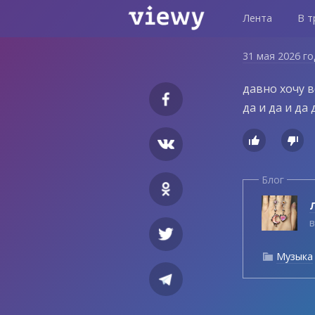
Лента
В т
31 мая 2026 г
давно хочу в
да и да и да


Блог
Л
в
Музыка
