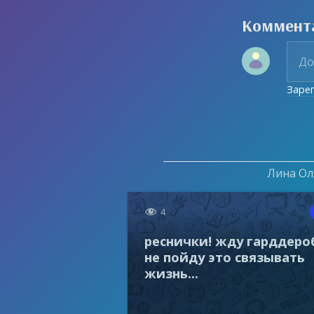
Коммент
Заре
Лина Оля

4
реснички! жду гарддеро
не пойду это связывать
жизнь...