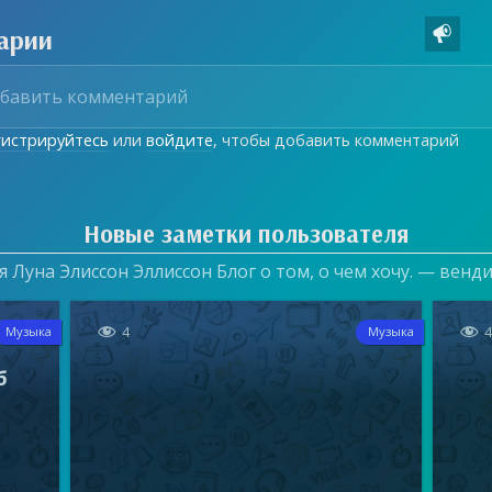
арии

гистрируйтесь
или
войдите
, чтобы добавить комментарий
Новые заметки пользователя
 Луна Элиссон Эллиссон Блог о том, о чем хочу. — венд


4
Музыка
Музыка
б