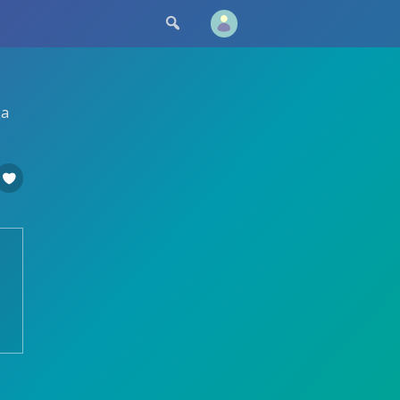

да
