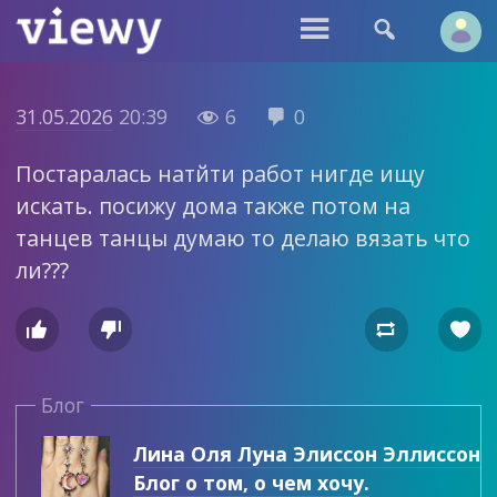


31.05.2026
20:39
6
0


Постаралась натйти работ нигде ищу
искать. посижу дома также потом на
танцев танцы думаю то делаю вязать что
ли???




Блог
Лина Оля Луна Элиссон Эллиссон
Блог о том, о чем хочу.