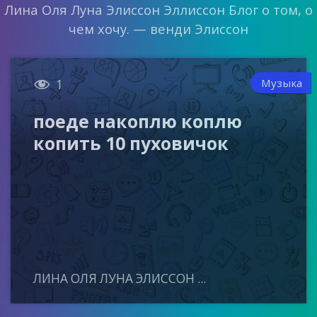
Лина Оля Луна Элиссон Эллиссон Блог о том, о
чем хочу. — венди Элиссон

Музыка
1
поеде накоплю коплю
копить 10 пуховичок
ЛИНА ОЛЯ ЛУНА ЭЛИССОН ...