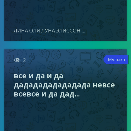
ЛИНА ОЛЯ ЛУНА ЭЛИССОН ...

Музыка
2
все и да и да
дададададададада невсе
всевсе и да дад...