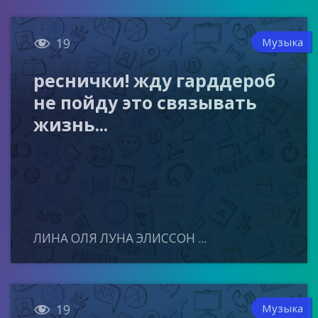

Музыка
19
реснички! жду гарддероб
не пойду это связывать
жизнь...
ЛИНА ОЛЯ ЛУНА ЭЛИССОН ...

Музыка
19