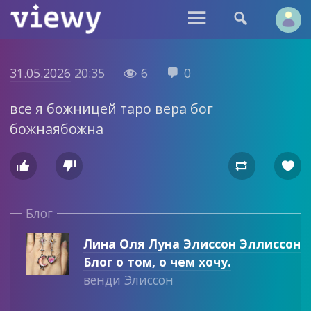


31.05.2026
20:35
6
0


все я божницей таро вера бог
божнаябожна




Блог
Лина Оля Луна Элиссон Эллиссон
Блог о том, о чем хочу.
венди Элиссон