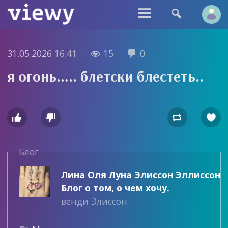


31.05.2026
16:41
15
0


я огонь….. блетски блестеть..




Блог
Лина Оля Луна Элиссон Эллиссон
Блог о том, о чем хочу.
венди Элиссон