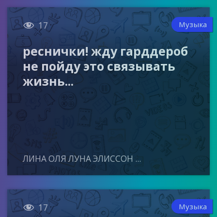

Музыка
17
реснички! жду гарддероб
не пойду это связывать
жизнь...
ЛИНА ОЛЯ ЛУНА ЭЛИССОН ...

Музыка
17