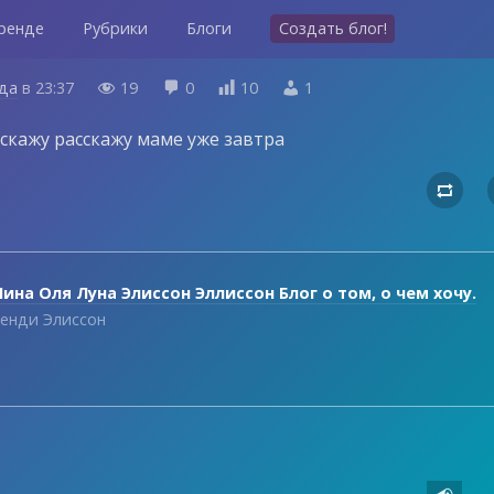
ренде
Рубрики
Блоги
Создать блог!
ода
в
23:37
19
0
10
1




 скажу расскажу маме уже завтра

ина Оля Луна Элиссон Эллиссон Блог о том, о чем хочу.
енди Элиссон