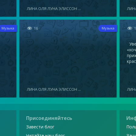
ЛИНА ОЛЯ ЛУНА ЭЛИССОН ...
ЛИНА


16
Музыка
Музыка
Увел
«хоч
прих
крас
ЛИНА ОЛЯ ЛУНА ЭЛИССОН ...
ЛИНА
Присоединяйтесь
Ин
Завести блог
Поль
Читайте наш блог
Защ