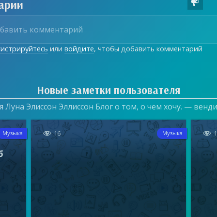
арии

гистрируйтесь
или
войдите
, чтобы добавить комментарий
Новые заметки пользователя
 Луна Элиссон Эллиссон Блог о том, о чем хочу. — венд


16
Музыка
Музыка
б