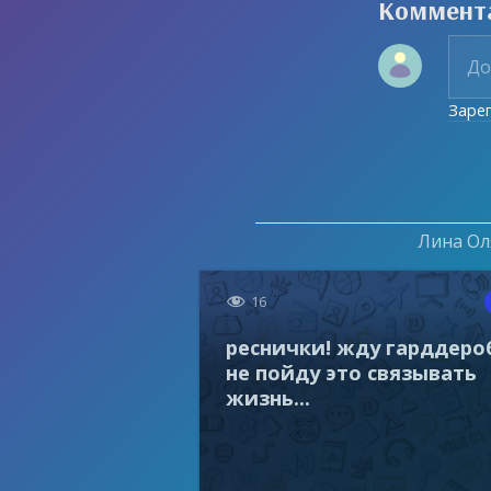
Коммент
Заре
Лина Оля

16
реснички! жду гарддеро
не пойду это связывать
жизнь...