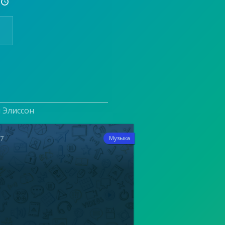

и Элиссон
17
Музыка