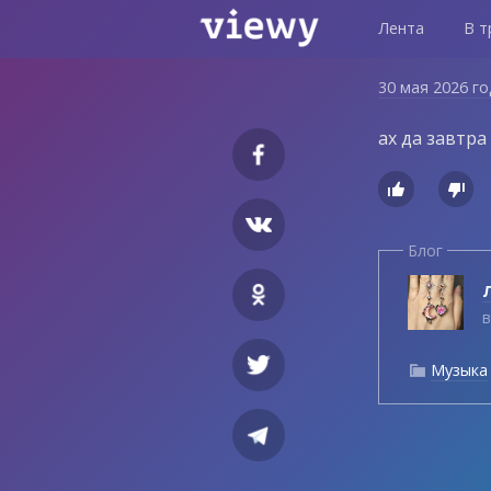
Лента
В т
30 мая 2026 г
ах да завтра


Блог
Л
в
Музыка
