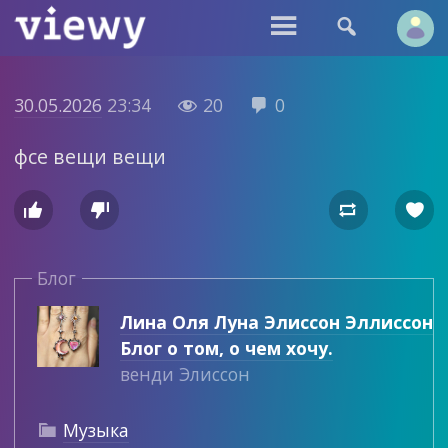


30.05.2026
23:34
20
0


фсе вещи вещи




Блог
Лина Оля Луна Элиссон Эллиссон
Блог о том, о чем хочу.
венди Элиссон
Музыка
