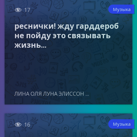

Музыка
17
реснички! жду гарддероб
не пойду это связывать
жизнь...
ЛИНА ОЛЯ ЛУНА ЭЛИССОН ...

Музыка
16