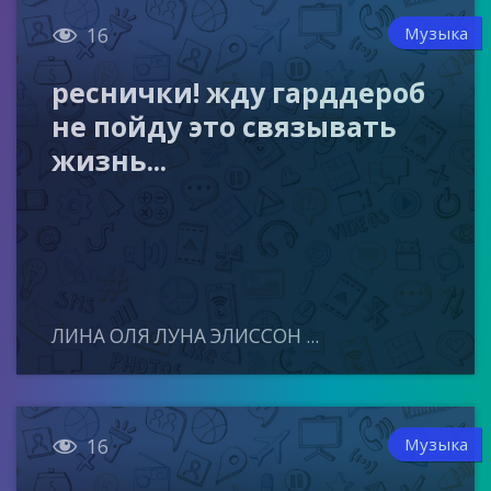

Музыка
16
реснички! жду гарддероб
не пойду это связывать
жизнь...
ЛИНА ОЛЯ ЛУНА ЭЛИССОН ...

Музыка
16