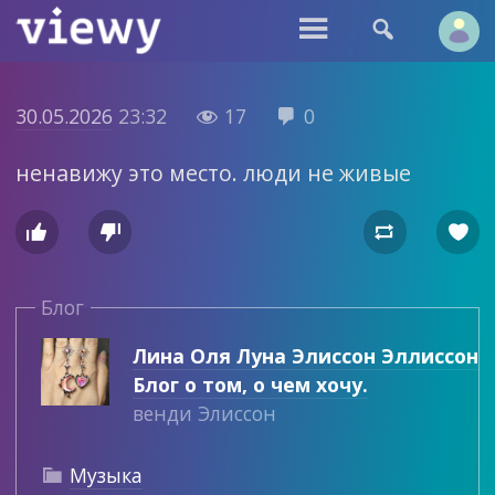


30.05.2026
23:32
17
0


ненавижу это место. люди не живые




Блог
Лина Оля Луна Элиссон Эллиссон
Блог о том, о чем хочу.
венди Элиссон
Музыка
