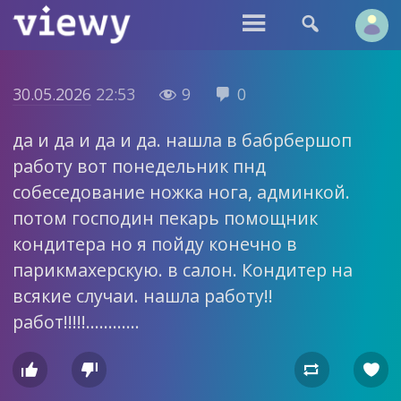


30.05.2026
22:53
9
0


да и да и да и да. нашла в бабрбершоп
работу вот понедельник пнд
собеседование ножка нога, админкой.
потом господин пекарь помощник
кондитера но я пойду конечно в
парикмахерскую. в салон. Кондитер на
всякие случаи. нашла работу!!
работ!!!!!…………



