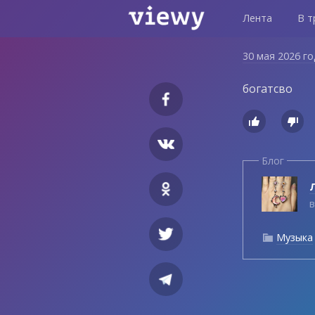
Лента
В т
30 мая 2026 г
богатсво


Блог
Л
в
Музыка
