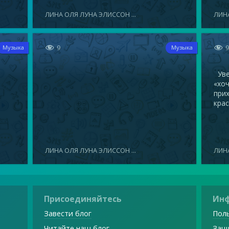
ЛИНА ОЛЯ ЛУНА ЭЛИССОН ...
ЛИНА


9
Музыка
Музыка
Увел
«хоч
прих
крас
ЛИНА ОЛЯ ЛУНА ЭЛИССОН ...
ЛИНА
Присоединяйтесь
Ин
Завести блог
Поль
Читайте наш блог
Защ