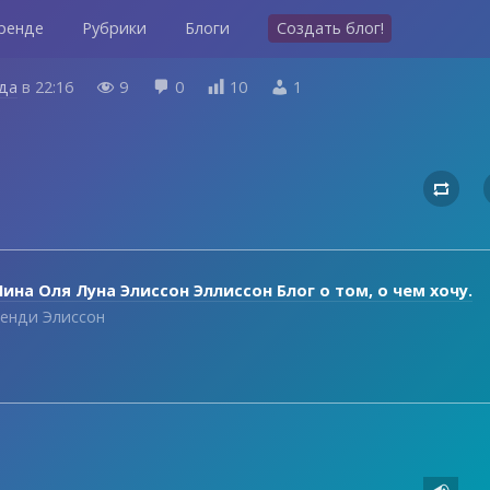
ренде
Рубрики
Блоги
Создать блог!
ода
в
22:16
9
0
10
1





ина Оля Луна Элиссон Эллиссон Блог о том, о чем хочу.
енди Элиссон