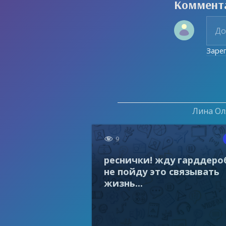
Коммент
Заре
Лина Оля

9
реснички! жду гарддеро
не пойду это связывать
жизнь...