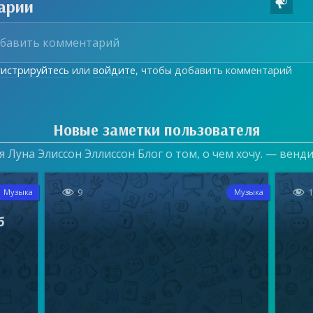
арии

гистрируйтесь
или
войдите
, чтобы добавить комментарий
Новые заметки пользователя
 Луна Элиссон Эллиссон Блог о том, о чем хочу. — венд


9
Музыка
Музыка
б