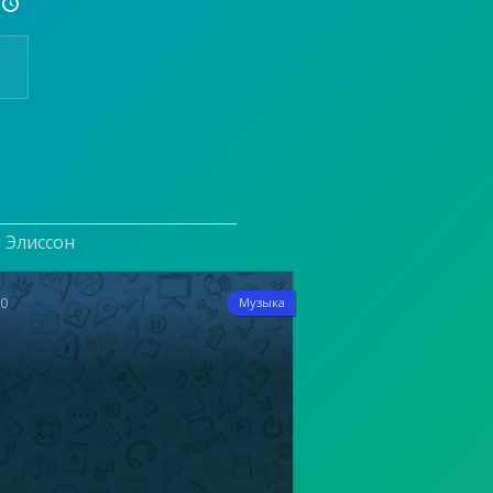

и Элиссон
10
Музыка