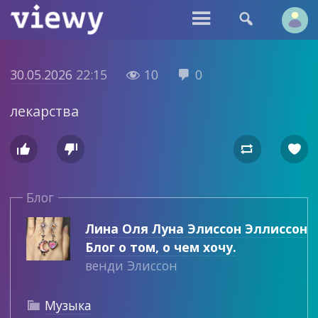


30.05.2026
22:15
10
0


лекарства




Блог
Лина Оля Луна Элиссон Эллиссон
Блог о том, о чем хочу.
венди Элиссон
Музыка
