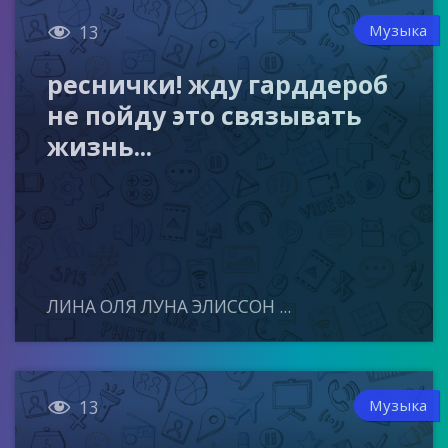

Музыка
13
реснички! жду гарддероб
не пойду это связывать
жизнь...
ЛИНА ОЛЯ ЛУНА ЭЛИССОН ...

Музыка
13