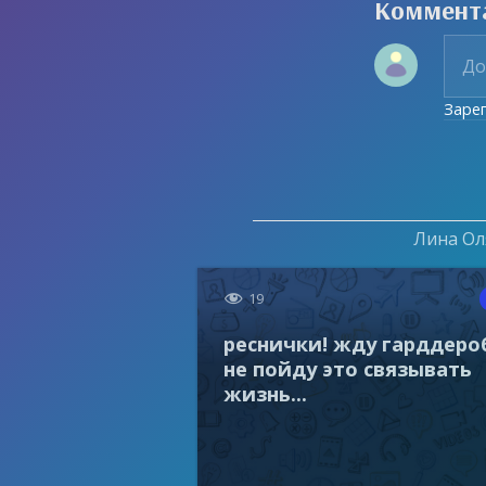
Коммент
Заре
Лина Оля

19
реснички! жду гарддеро
не пойду это связывать
жизнь...