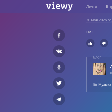
Лента
В т
30 мая 2026 г
нет


Блог
Л
в
Музыка
