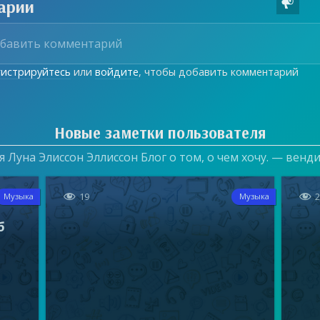
арии

гистрируйтесь
или
войдите
, чтобы добавить комментарий
Новые заметки пользователя
 Луна Элиссон Эллиссон Блог о том, о чем хочу. — венд


19
Музыка
Музыка
б