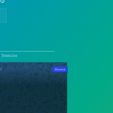

и Элиссон
21
Музыка