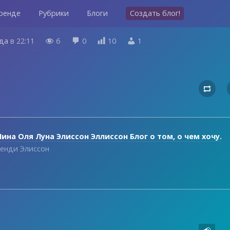
ренде
Рубрики
Блоги
Создать блог!
ода
в
22:11
6
0
10
1





ина Оля Луна Элиссон Эллиссон Блог о том, о чем хочу.
енди Элиссон