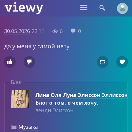


30.05.2026
22:11
6
0


да у меня у самой нету




Блог
Лина Оля Луна Элиссон Эллиссон
Блог о том, о чем хочу.
венди Элиссон
Музыка
