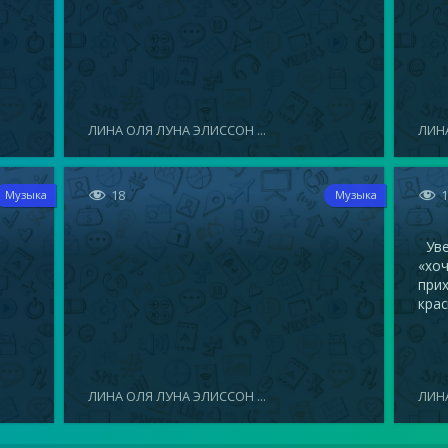
ЛИНА ОЛЯ ЛУНА ЭЛИССОН ...
ЛИНА


18
Музыка
Музыка
Увел
«хоч
прих
крас
ЛИНА ОЛЯ ЛУНА ЭЛИССОН ...
ЛИНА