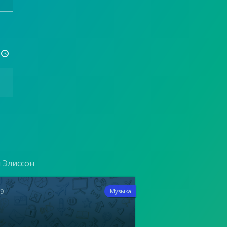

и Элиссон
19
Музыка