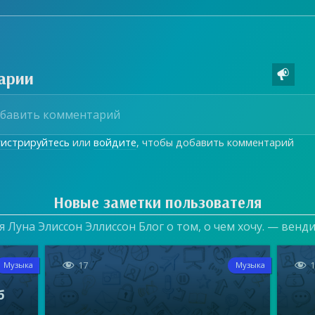
арии

гистрируйтесь
или
войдите
, чтобы добавить комментарий
Новые заметки пользователя
 Луна Элиссон Эллиссон Блог о том, о чем хочу. — венд


17
Музыка
Музыка
б