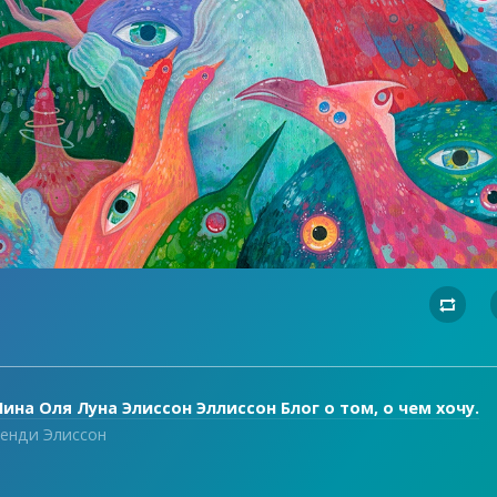

ина Оля Луна Элиссон Эллиссон Блог о том, о чем хочу.
енди Элиссон