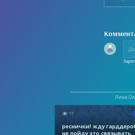
Коммент
Заре
Лина Оля

17
реснички! жду гарддеро
не пойду это связывать