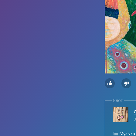


Блог
Л
в
Музыка
