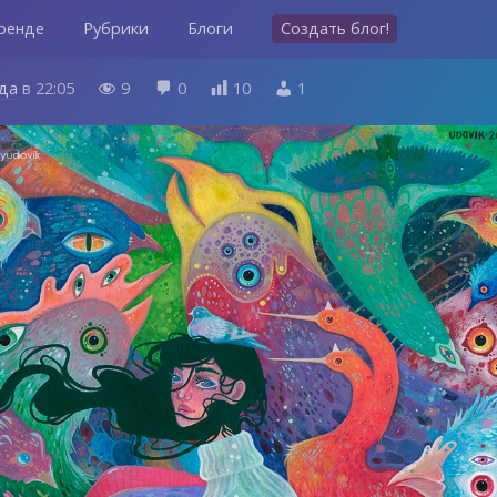
ренде
Рубрики
Блоги
Создать блог!
ода
в
22:05
9
0
10
1



