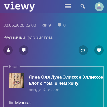


30.05.2026
22:00
9
0


Реснички флористом.




Блог
Лина Оля Луна Элиссон Эллиссон
Блог о том, о чем хочу.
венди Элиссон
Музыка
