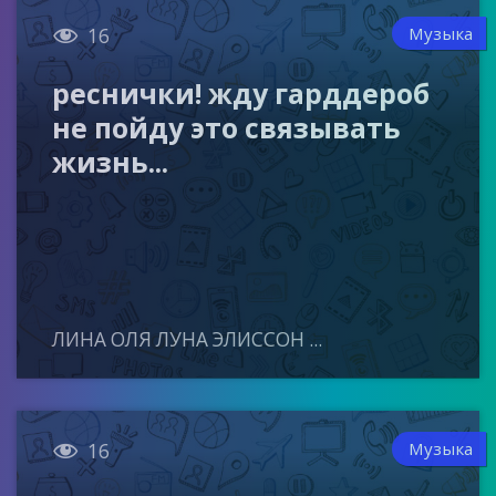

Музыка
16
реснички! жду гарддероб
не пойду это связывать
жизнь...
ЛИНА ОЛЯ ЛУНА ЭЛИССОН ...

Музыка
16