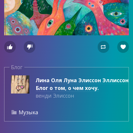




Блог
Лина Оля Луна Элиссон Эллиссон
Блог о том, о чем хочу.
венди Элиссон
Музыка
