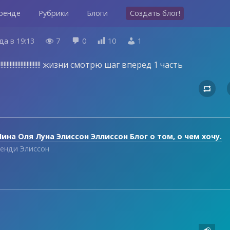
ренде
Рубрики
Блоги
Создать блог!
ода
в
19:13
7
0
10
1




!!!!!!!!!!!!!!!!!!!!!!!! жизни смотрю шаг вперед 1 часть

ина Оля Луна Элиссон Эллиссон Блог о том, о чем хочу.
енди Элиссон