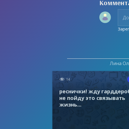
Коммент
Заре
Лина Оля

14
реснички! жду гарддеро
не пойду это связывать
жизнь...