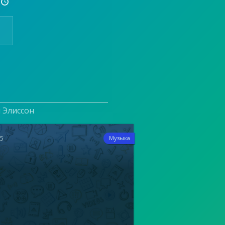

и Элиссон
15
Музыка