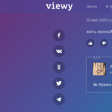
Лента
В т
30 мая 2026 г
жить жизнь!!!!!


Блог
Л
в
Музыка
