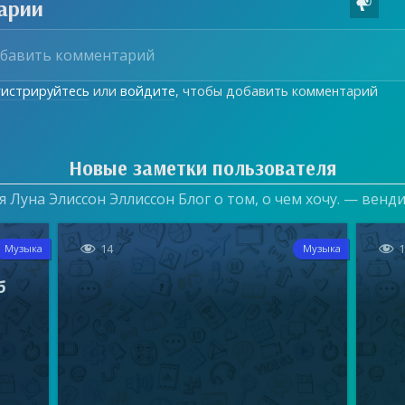
арии

гистрируйтесь
или
войдите
, чтобы добавить комментарий
Новые заметки пользователя
 Луна Элиссон Эллиссон Блог о том, о чем хочу. — венд


14
Музыка
Музыка
б