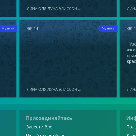
ЛИНА ОЛЯ ЛУНА ЭЛИССОН ...
ЛИНА


14
Музыка
Музыка
Увел
«хоч
прих
крас
ЛИНА ОЛЯ ЛУНА ЭЛИССОН ...
ЛИНА
Присоединяйтесь
Ин
Завести блог
Поль
Читайте наш блог
Защ