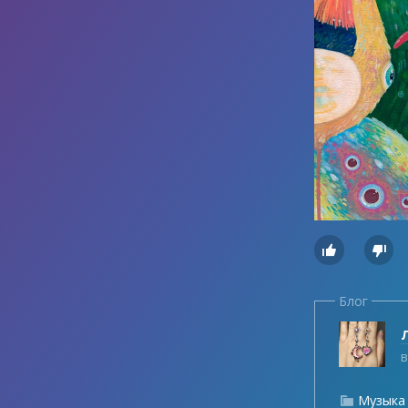


Блог
Л
в
Музыка
