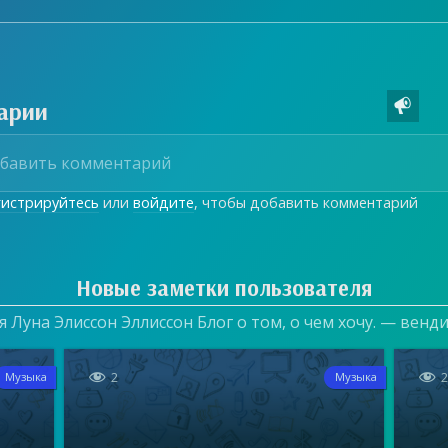
арии

гистрируйтесь
или
войдите
, чтобы добавить комментарий
Новые заметки пользователя
 Луна Элиссон Эллиссон Блог о том, о чем хочу. — венд


2
Музыка
Музыка