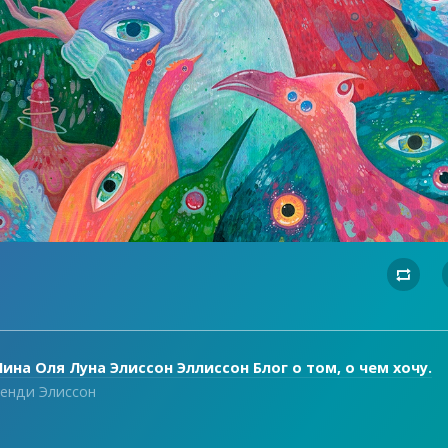

ина Оля Луна Элиссон Эллиссон Блог о том, о чем хочу.
енди Элиссон