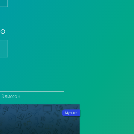

и Элиссон
2
Музыка