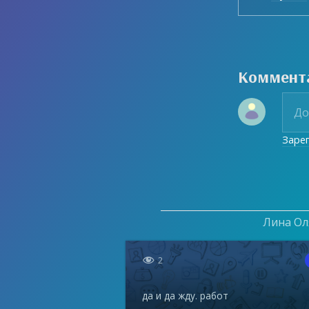
Коммент
Заре
Лина Оля

2
да и да жду. работ