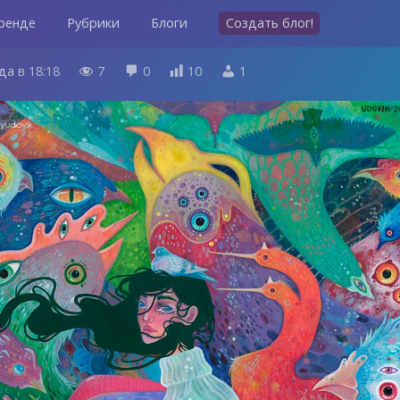
ренде
Рубрики
Блоги
Создать блог!
ода
в
18:18
7
0
10
1



