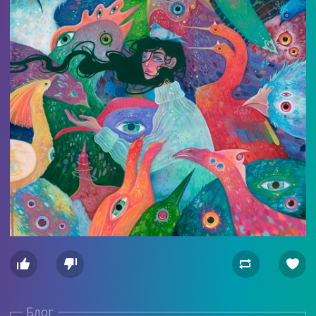




Блог