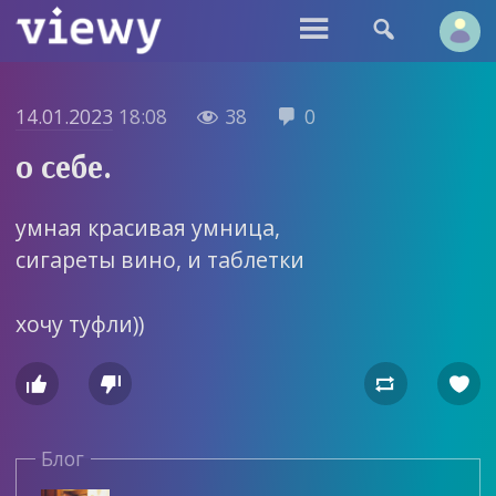


14.01.2023
18:08
38
0


о себе.
умная красивая умница,
сигареты вино, и таблетки
хочу туфли))




Блог