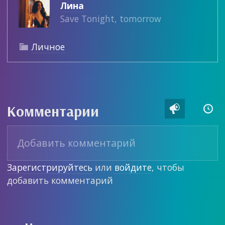
Лина
Save Tonight, tomorrow
Личное

Комментарии


Зарегистрируйтесь
или
войдите
, чтобы
добавить комментарий