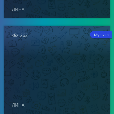
ЛИНА

Музыка
262
ЛИНА