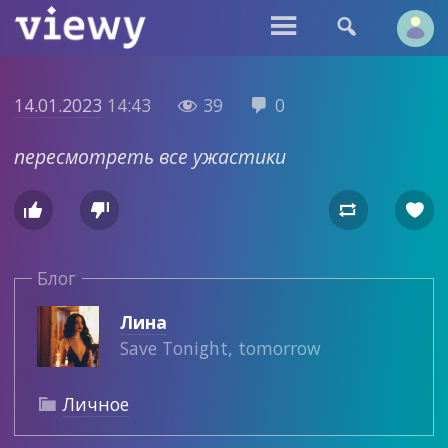


14.01.2023
14:43
39
0


пересмотреть все ужастики




Блог
Лина
Save Tonight, tomorrow
Личное
