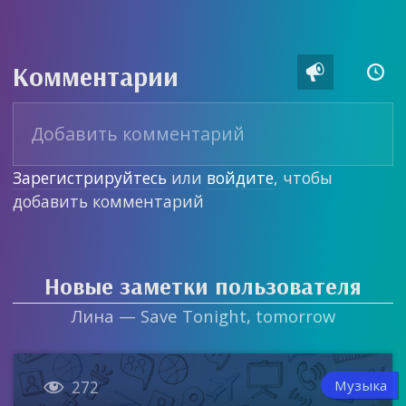
Комментарии


Зарегистрируйтесь
или
войдите
, чтобы
добавить комментарий
Новые заметки пользователя
Лина — Save Tonight, tomorrow

Музыка
272