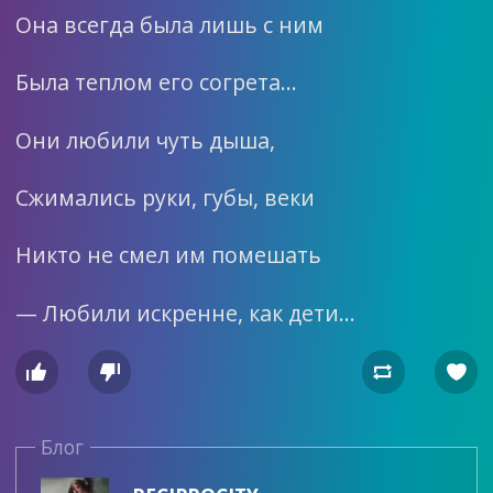
Она всегда была лишь с ним
Была теплом его согрета…
Они любили чуть дыша,
Сжимались руки, губы, веки
Никто не смел им помешать
— Любили искренне, как дети…




Блог