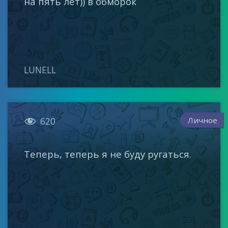
на пять лет)) в обморок
LUNELL

Личное
620
Теперь, теперь я не буду ругаться.