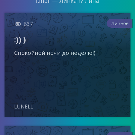
lunell — Линка ?? Лина

Личное
637
:)) )
Спокойной ночи до неделю!)
LUNELL