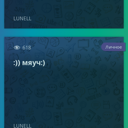
LUNELL

Личное
618
:)) мяуч:)
LUNELL