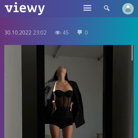


30.10.2022
23:02
45
0

