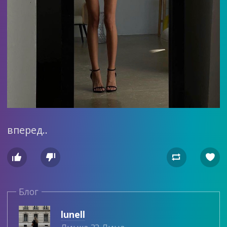
вперед..




Блог
lunell