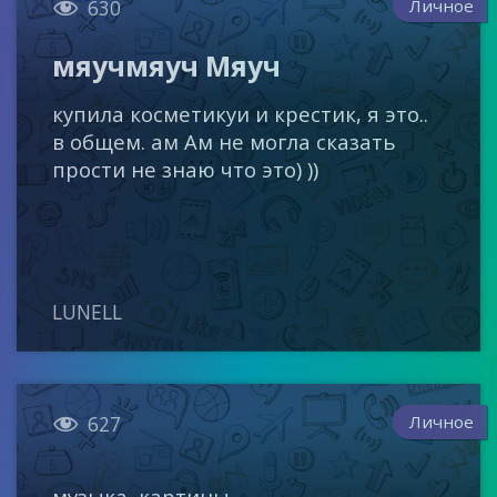

Личное
630
мяучмяуч Мяуч
купила косметикуи и крестик, я это..
в общем. ам Ам не могла сказать
прости не знаю что это) ))
LUNELL

Личное
627
музыка, картины.