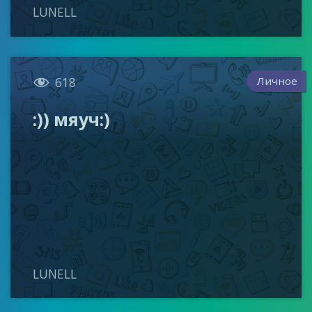
LUNELL

Личное
618
:)) мяуч:)
LUNELL