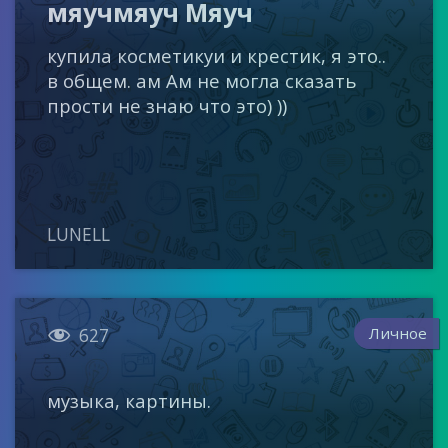
мяучмяуч Мяуч
купила косметикуи и крестик, я это..
в общем. ам Ам не могла сказать
прости не знаю что это) ))
LUNELL

Личное
627
музыка, картины.