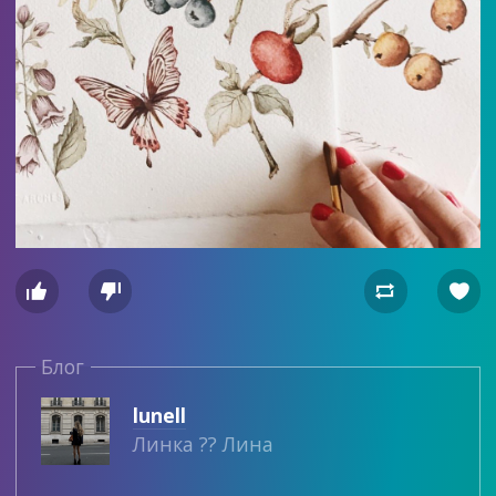




Блог
lunell
Линка ?? Лина