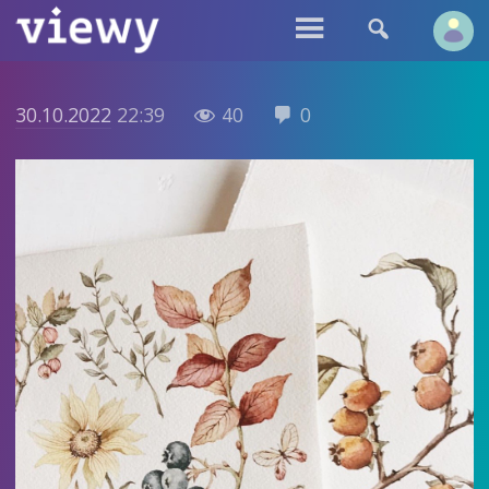


30.10.2022
22:39
40
0

