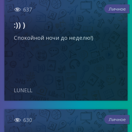

Личное
637
:)) )
Спокойной ночи до неделю!)
LUNELL

Личное
630