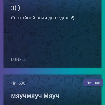
:)) )
Спокойной ночи до неделю!)
LUNELL

Личное
630
мяучмяуч Мяуч