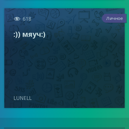

Личное
618
:)) мяуч:)
LUNELL