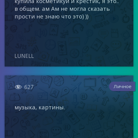
купила косметикуи и крестик, я это..
в общем. ам Ам не могла сказать
прости не знаю что это) ))
LUNELL

Личное
627
музыка, картины.