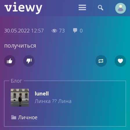


30.05.2022
12:57
73
0


получиться




Блог
lunell
Линка ?? Лина
Личное
