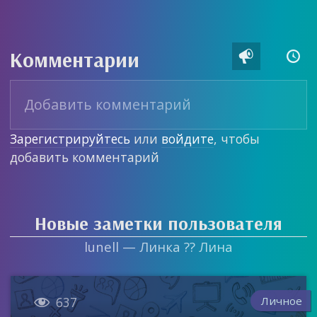
Комментарии


Зарегистрируйтесь
или
войдите
, чтобы
добавить комментарий
Новые заметки пользователя
lunell — Линка ?? Лина

Личное
637