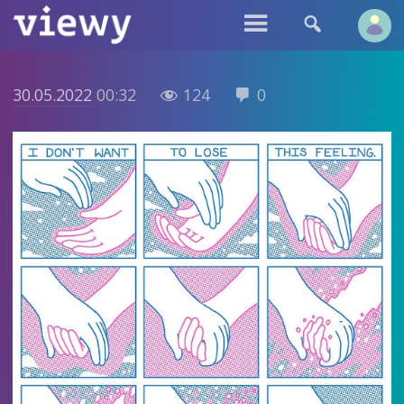


30.05.2022
00:32
124
0

