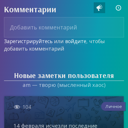
Комментарии


Зарегистрируйтесь
или
войдите
, чтобы
добавить комментарий
Новые заметки пользователя
am — творю (мысленный хаос)

Личное
104
14 февраля исчезли последние