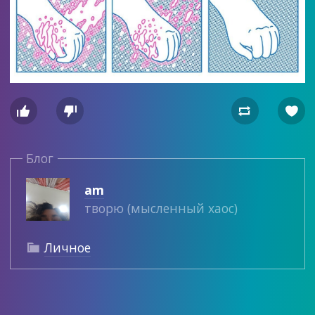




Блог
am
творю (мысленный хаос)
Личное
