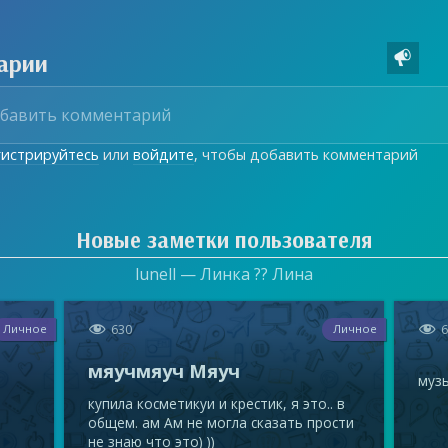
арии

гистрируйтесь
или
войдите
, чтобы добавить комментарий
Новые заметки пользователя
lunell — Линка ?? Лина


630
Личное
Личное
мяучмяуч Мяуч
музы
купила косметикуи и крестик, я это.. в
общем. ам Ам не могла сказать прости
не знаю что это) ))