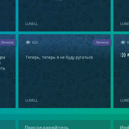
LUNELL
LUNE


620
Личное
Личное
:))
два
Теперь, теперь я не буду ругаться.
й
ять
LUNELL
LUNE
Присоединяйтесь
Ин