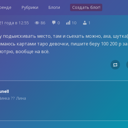
ренде
Рубрики
Блоги
Создать блог!
21 года
в
12:55
86
0
10
1




ду подыискивать место, там и сьехать можно, аха, шутка))
 занимаюсь картами таро девочки, пишите беру 100 200 р за
смотрю, вообще на всё.

unell
инка ?? Лина