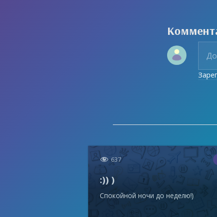
Коммент
Заре

637
:)) )
Спокойной ночи до неделю!)