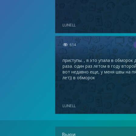
LUNELL

614
приступы. , я это упала в обморок 
раза. один раз летом в году второ
вот недавно еще, у меня швы на п
лет)) в обморок
LUNELL
Вьюи