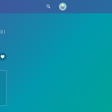

) )
