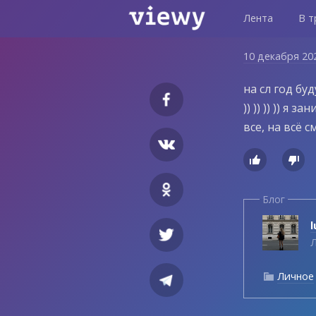
Лента
В т
10 декабря 20
на сл год бу
)) )) )) )) я
все, на всё 


Блог
l
Л
Личное
