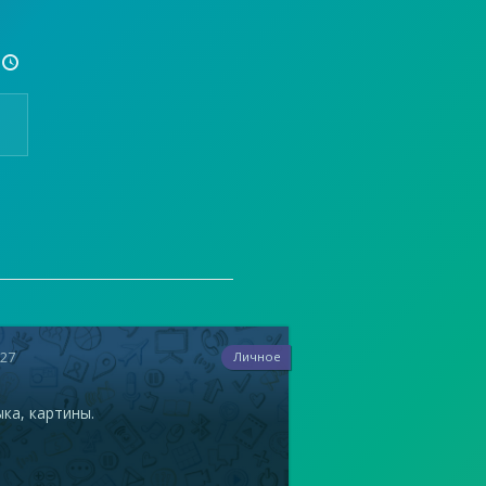

627
Личное
ка, картины.