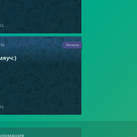
LL
618
Личное
 мяуч:)
LL
формация