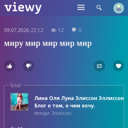


09.07.2026
22:12
12
0


миру мир мир мир мир




Блог
Лина Оля Луна Элиссон Эллиссон
Блог о том, о чем хочу.
венди Элиссон