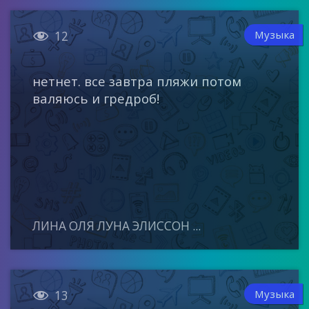

Музыка
12
нетнет. все завтра пляжи потом
валяюсь и гредроб!
ЛИНА ОЛЯ ЛУНА ЭЛИССОН ...

Музыка
13