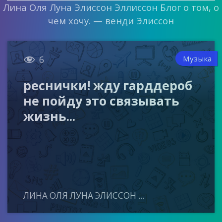
Лина Оля Луна Элиссон Эллиссон Блог о том, о
чем хочу. — венди Элиссон

Музыка
6
реснички! жду гарддероб
не пойду это связывать
жизнь...
ЛИНА ОЛЯ ЛУНА ЭЛИССОН ...