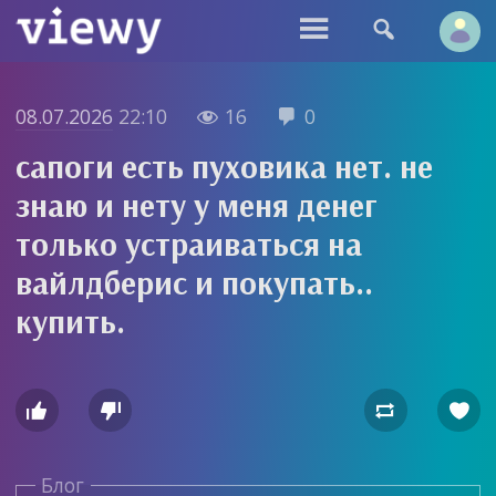


08.07.2026
22:10
16
0


сапоги есть пуховика нет. не
знаю и нету у меня денег
только устраиваться на
вайлдберис и покупать..
купить.




Блог