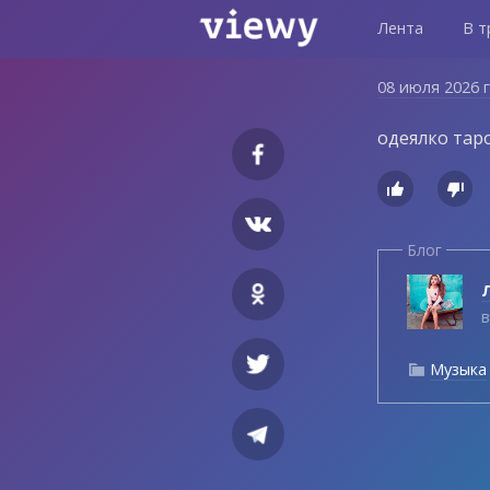
Лента
В т
08 июля 2026 
одеялко тар


Блог
Л
в
Музыка
