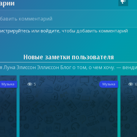
арии

гистрируйтесь
или
войдите
, чтобы добавить комментарий
Новые заметки пользователя
 Луна Элиссон Эллиссон Блог о том, о чем хочу. — венд


5
Музыка
Музыка