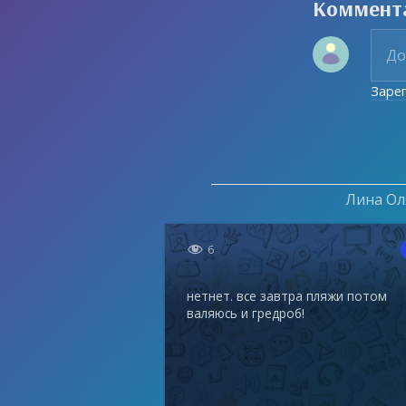
Коммент
Заре
Лина Оля

6
нетнет. все завтра пляжи потом
валяюсь и гредроб!