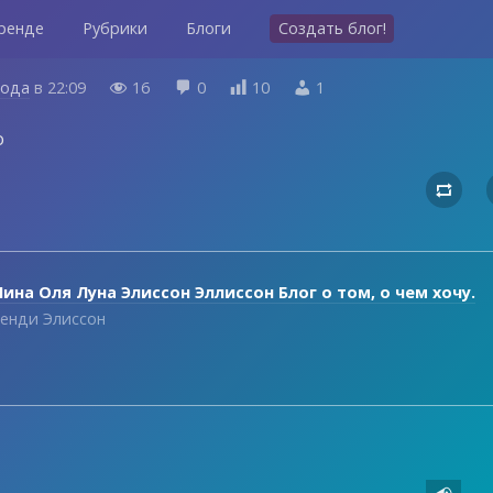
ренде
Рубрики
Блоги
Создать блог!
года
в
22:09
16
0
10
1




о

ина Оля Луна Элиссон Эллиссон Блог о том, о чем хочу.
енди Элиссон