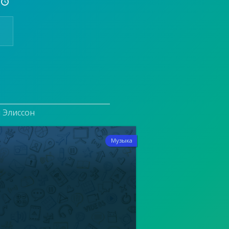

и Элиссон
6
Музыка