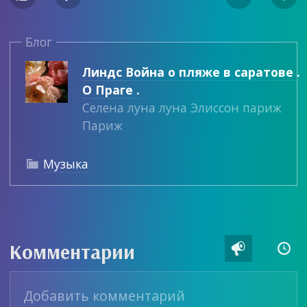
Блог
Линдс Война о пляже в саратове .
О Праге .
Селена луна луна Элиссон париж
Париж
Музыка

Комментарии

