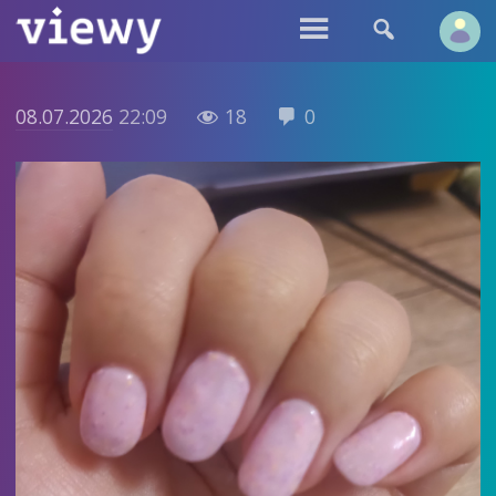


08.07.2026
22:09
18
0

