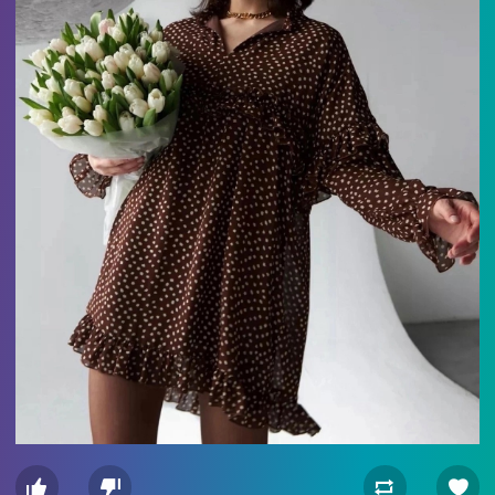



