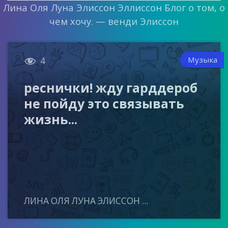
Лина Оля Луна Элиссон Эллиссон Блог о том, о
чем хочу. — венди Элиссон

Музыка
4
реснички! жду гарддероб
не пойду это связывать
жизнь...
ЛИНА ОЛЯ ЛУНА ЭЛИССОН ...