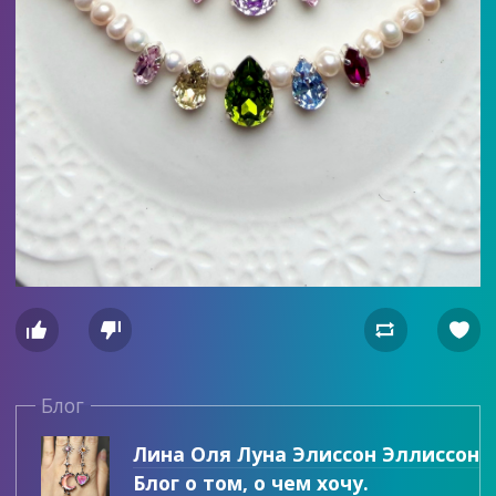




Блог
Лина Оля Луна Элиссон Эллиссон
Блог о том, о чем хочу.