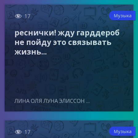

Музыка
17
реснички! жду гарддероб
не пойду это связывать
жизнь...
ЛИНА ОЛЯ ЛУНА ЭЛИССОН ...

Музыка
17