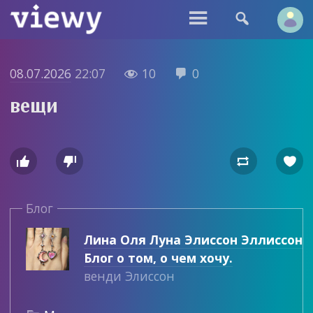


08.07.2026
22:07
10
0


вещи




Блог
Лина Оля Луна Элиссон Эллиссон
Блог о том, о чем хочу.
венди Элиссон