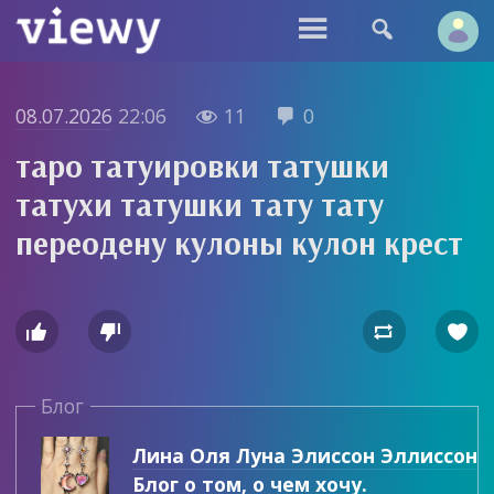


08.07.2026
22:06
11
0


таро татуировки татушки
татухи татушки тату тату
переодену кулоны кулон крест




Блог
Лина Оля Луна Элиссон Эллиссон
Блог о том, о чем хочу.