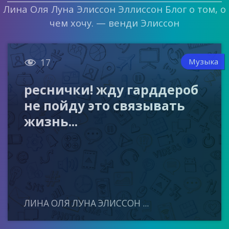
Лина Оля Луна Элиссон Эллиссон Блог о том, о
чем хочу. — венди Элиссон

Музыка
17
реснички! жду гарддероб
не пойду это связывать
жизнь...
ЛИНА ОЛЯ ЛУНА ЭЛИССОН ...