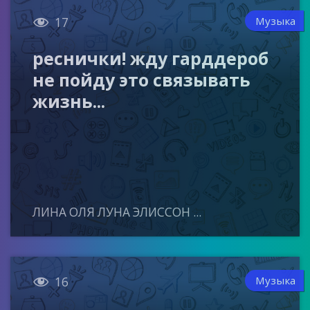

Музыка
17
реснички! жду гарддероб
не пойду это связывать
жизнь...
ЛИНА ОЛЯ ЛУНА ЭЛИССОН ...

Музыка
16