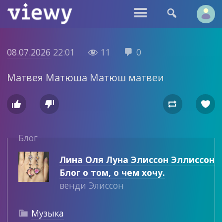


08.07.2026
22:01
11
0


Матвея Матюша Матюш матвеи




Блог
Лина Оля Луна Элиссон Эллиссон
Блог о том, о чем хочу.
венди Элиссон
Музыка
