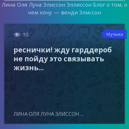
Лина Оля Луна Элиссон Эллиссон Блог о том, о
чем хочу. — венди Элиссон

Музыка
10
реснички! жду гарддероб
не пойду это связывать
жизнь...
ЛИНА ОЛЯ ЛУНА ЭЛИССОН ...