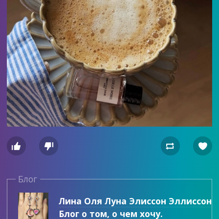




Блог
Лина Оля Луна Элиссон Эллиссон
Блог о том, о чем хочу.