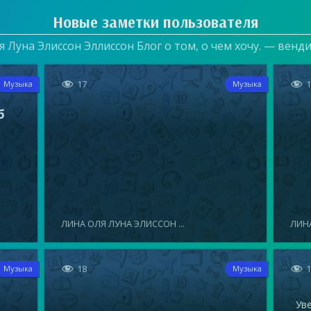
Новые заметки пользователя
 Луна Элиссон Эллиссон Блог о том, о чем хочу. — венд


17
Музыка
Музыка
б
ЛИНА ОЛЯ ЛУНА ЭЛИССОН ...
ЛИНА


18
Музыка
Музыка
Увел