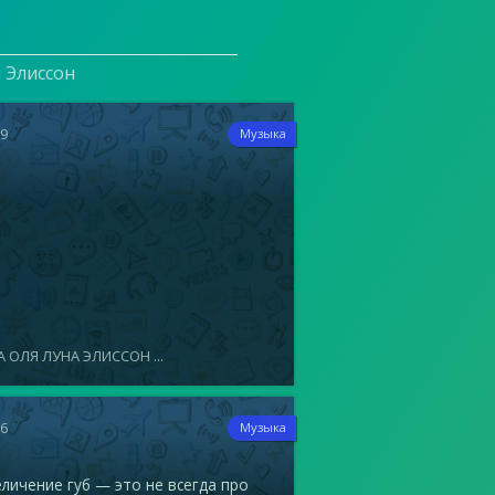
и Элиссон
19
Музыка
 ОЛЯ ЛУНА ЭЛИССОН ...
16
Музыка
ичение губ — это не всегда про