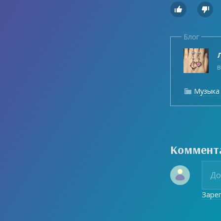


Блог
Л
в
Музыка

Коммент
Заре