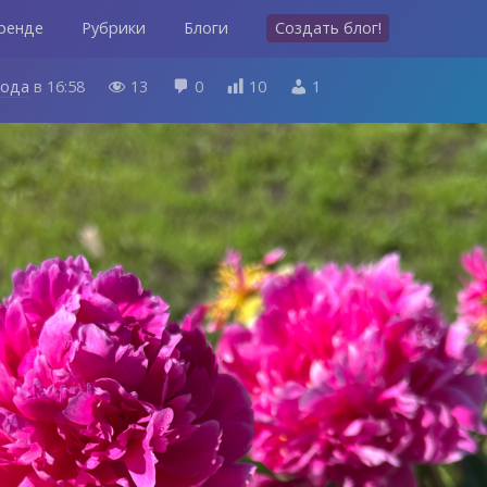
ренде
Рубрики
Блоги
Создать блог!
года
в
16:58
13
0
10
1



