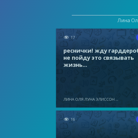
Лина Оля

17
реснички! жду гарддеро
не пойду это связывать
жизнь...
ЛИНА ОЛЯ ЛУНА ЭЛИССОН ...

16