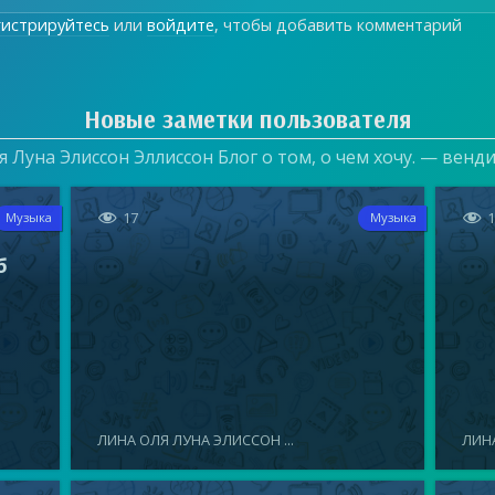
гистрируйтесь
или
войдите
, чтобы добавить комментарий
Новые заметки пользователя
 Луна Элиссон Эллиссон Блог о том, о чем хочу. — венд


17
Музыка
Музыка
б
ЛИНА ОЛЯ ЛУНА ЭЛИССОН ...
ЛИНА