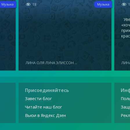


18
Музыка
Музыка
Увел
«хоч
прих
крас
ЛИНА ОЛЯ ЛУНА ЭЛИССОН ...
ЛИНА
Присоединяйтесь
Ин
Завести блог
Поль
Читайте наш блог
Защ
Вьюи в Яндекс Дзен
Рекл