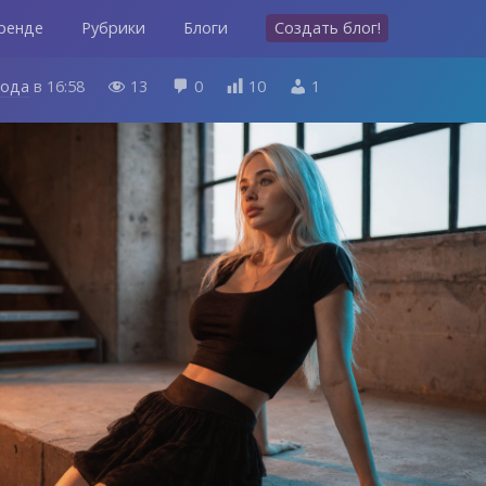
ренде
Рубрики
Блоги
Создать блог!
года
в
16:58
13
0
10
1



