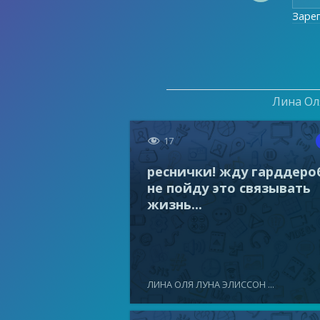
Заре
Лина Оля

17
реснички! жду гарддеро
не пойду это связывать
жизнь...
ЛИНА ОЛЯ ЛУНА ЭЛИССОН ...