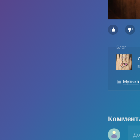


Блог
Л
в
Музыка

Коммент